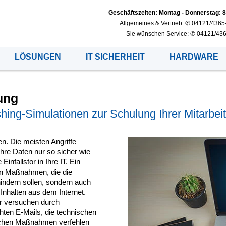
Geschäftszeiten: ­
Montag - Donnerstag: 8 -
Allgemeines & Vertrieb: ­
✆ 04121/4365
Sie wünschen Service: ­
✆ 04121/43
LÖSUNGEN
IT SICHERHEIT
HARDWARE
ung
hing-Simulationen zur Schulung Ihrer Mitarbeit
en. Die meisten Angriffe
Ihre Daten nur so sicher wie
nfallstor in Ihre IT. Ein
en Maßnahmen, die die
hindern sollen, sondern auch
Inhalten aus dem Internet.
er versuchen durch
hten E-Mails, die technischen
schen Maßnahmen verfehlen