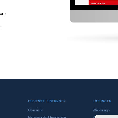
are
n
IT DIENSTLEISTUNGEN
LÖSUNGEN
Übersicht
Webdesign
Netzwerkstrukturanalyse
Proaktives