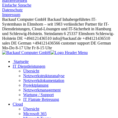
Barrierefreiheit
Einfache Sprache
Datenschutz
Impressum
Backauf Computer GmbH
Backauf
Inhabergeführtes IT-
Systemhaus in Elmshorn – seit 1983 verlässlicher Partner für IT-
Dienstleistungen, Cloud-Lösungen und IT-Sicherheit in Hamburg
und Schleswig-Holstein.
Steindamm 6
25337
Elmshorn
Schleswig-
Holstein
DE
+494121436510
info@backauf.de
+494121436510
sales
DE
German
+494121436566
customer support
DE
German
Mo-Do 8-17 Uhr
Fr 8-15 Uhr
Startseite
IT Dienstleistungen
Übersicht
Netzwerkstrukturanalyse
Netzwerkdokumentation
Projektplanung
Netzwerkmanagement
Wartung / Support
IT Flatrate Betreuung
Cloud
Übersicht
Microsoft 365