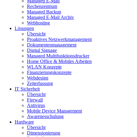
Managed E-Mail
Rechenzentrum
Managed Backup
Managed E-Mail Archiv
Webhosting
Lösungen
Übersicht
Proaktives Netzwerkmanagement
Dokumentenmanagement
Digital Signage
Managed Multifunktionsdrucker
Home Office & Mobiles Arbeiten
WLAN Konzepte
Finanzierungskonzepte
Webdesign
Zeiterfassung
IT Sicherheit
Übersicht
Firewall
Antivirus
Mobile Device Management
Awarenesschulung
Hardware
Übersicht
Dimensionierung