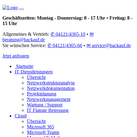
Geschäftszeiten: ­
Montag - Donnerstag: 8 - 17 Uhr • Freitag: 8 -
15 Uhr
Allgemeines & Vertrieb: ­
✆ 04121/4365-10
•
✉
beratung@backauf.de
Sie wünschen Service: ­
✆ 04121/4365-66
•
✉ service@backauf.de
Jetzt anfragen
Startseite
IT Dienstleistungen
Übersicht
Netzwerkstrukturanalyse
Netzwerkdokumentation
Projektplanung
Netzwerkmanagement
Wartung / Support
IT Flatrate Betreuung
Cloud
Übersicht
Microsoft 365
Microsoft Teams