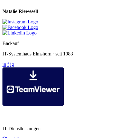
Natalie Riewesell
Backauf
IT-Systemhaus Elmshorn · seit 1983
in
f
ig
Backauf Fernwartung
IT Dienstleistungen