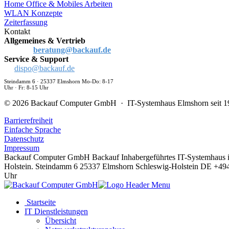
Home Office & Mobiles Arbeiten
WLAN Konzepte
Zeiterfassung
Kontakt
Allgemeines & Vertrieb
04121 /
4365-10
beratung@backauf.de
Service & Support
04121 / 4365-
66
dispo@backauf.de
Steindamm 6 · 25337 Elmshorn Mo-Do: 8-17
Uhr · Fr: 8-15 Uhr
© 2026 Backauf Computer GmbH · IT-Systemhaus Elmshorn seit 1
Barrierefreiheit
Einfache Sprache
Datenschutz
Impressum
Backauf Computer GmbH
Backauf
Inhabergeführtes IT-Systemhaus i
Holstein.
Steindamm 6
25337
Elmshorn
Schleswig-Holstein
DE
+49
Uhr
Startseite
IT Dienstleistungen
Übersicht