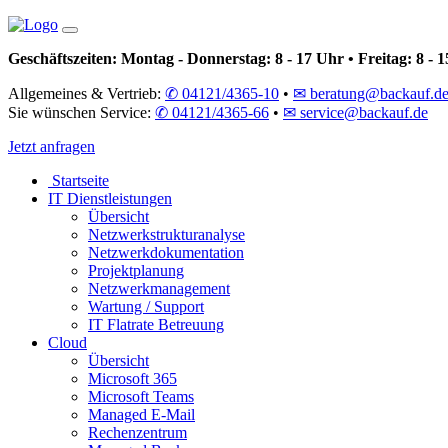
Geschäftszeiten: ­
Montag - Donnerstag: 8 - 17 Uhr • Freitag: 8 - 
Allgemeines & Vertrieb: ­
✆ 04121/4365-10
•
✉ beratung@backauf.d
Sie wünschen Service: ­
✆ 04121/4365-66
•
✉ service@backauf.de
Jetzt anfragen
Startseite
IT Dienstleistungen
Übersicht
Netzwerkstrukturanalyse
Netzwerkdokumentation
Projektplanung
Netzwerkmanagement
Wartung / Support
IT Flatrate Betreuung
Cloud
Übersicht
Microsoft 365
Microsoft Teams
Managed E-Mail
Rechenzentrum