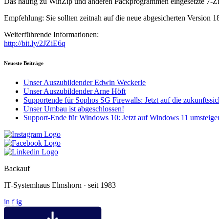
Das häufig zu WinZip und anderen Packprogrammen eingesetzte 7-Zip 
Empfehlung: Sie sollten zeitnah auf die neue abgesicherten Version 18
Weiterführende Informationen:
http://bit.ly/2JZiE6q
Neueste Beiträge
Unser Auszubildender Edwin Weckerle
Unser Auszubildender Arne Höft
Supportende für Sophos SG Firewalls: Jetzt auf die zukunfts
Unser Umbau ist abgeschlossen!
Support-Ende für Windows 10: Jetzt auf Windows 11 umsteige
Backauf
IT-Systemhaus Elmshorn · seit 1983
in
f
ig