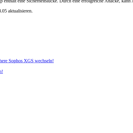
enthält eine Sicherheitslücke. Durch eine erfolgreiche Attacke, kann
.05 aktualisieren.
sichere Sophos XGS wechseln!
n!