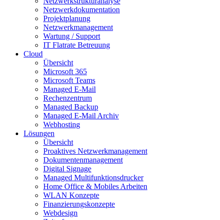
Netzwerkstrukturanalyse
Netzwerkdokumentation
Projektplanung
Netzwerkmanagement
Wartung / Support
IT Flatrate Betreuung
Cloud
Übersicht
Microsoft 365
Microsoft Teams
Managed E-Mail
Rechenzentrum
Managed Backup
Managed E-Mail Archiv
Webhosting
Lösungen
Übersicht
Proaktives Netzwerkmanagement
Dokumentenmanagement
Digital Signage
Managed Multifunktionsdrucker
Home Office & Mobiles Arbeiten
WLAN Konzepte
Finanzierungskonzepte
Webdesign