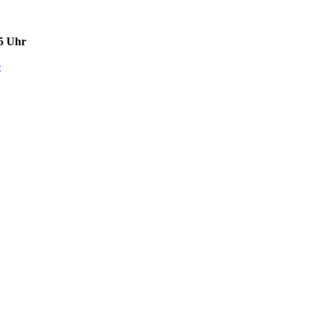
15 Uhr
e