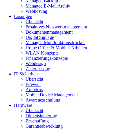
Managed Backup
Managed E-Mail Archiv
Webhosting
Lösungen
Übersicht
Proaktives Netzwerkmanagement
Dokumentenmanagement
Digital Signage
Managed Multifunktionsdrucker
Home Office & Mobiles Arbeiten
WLAN Konzepte
Finanzierungskonzepte
Webdesign
Zeiterfassung
IT Sicherheit
Übersicht
Firewall
Antivirus
Mobile Device Management
Awarenesschulung
Hardware
Übersicht
Dimensionierung
Beschaffung
Garantieabwicklung