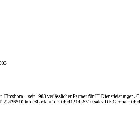
983
n Elmshorn – seit 1983 verlässlicher Partner für IT-Dienstleistungen
4121436510
info@backauf.de
+494121436510
sales
DE
German
+49